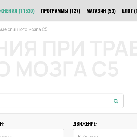
ЖНЕНИЯ
(11530)
ПРОГРАММЫ
(127)
МАГАЗИН
(53)
БЛОГ
(
вме спинного мозга C5
ИЯ ПРИ ТРА
 МОЗГА C5
Н:
ДВИЖЕНИЕ: