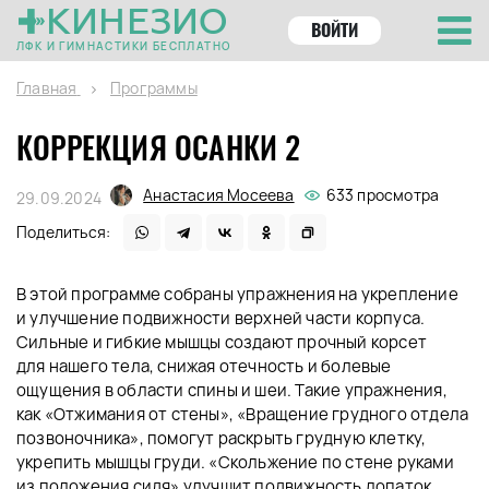
КИНЕЗИО
ВОЙТИ
ЛФК И ГИМНАСТИКИ БЕСПЛАТНО
Главная
Программы
КОРРЕКЦИЯ ОСАНКИ 2
Анастасия Мосеева
633 просмотра
29.09.2024
Поделиться:
В этой программе собраны упражнения на укрепление
и улучшение подвижности верхней части корпуса.
Сильные и гибкие мышцы создают прочный корсет
для нашего тела, снижая отечность и болевые
ощущения в области спины и шеи. Такие упражнения,
как
«Отжимания
от стены»,
«Вращение
грудного отдела
позвоночника», помогут раскрыть грудную клетку,
укрепить мышцы груди.
«
Скольжение по стене руками
из положения сидя» улучшит подвижность лопаток