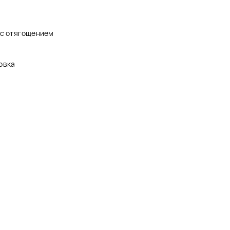
 с отягощением
овка