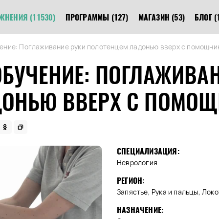
ЖНЕНИЯ
(11530)
ПРОГРАММЫ
(127)
МАГАЗИН
(53)
БЛОГ
(
ение: Поглаживание руки полотенцем ладонью вверх с помощни
ОБУЧЕНИЕ: ПОГЛАЖИВАН
ДОНЬЮ ВВЕРХ С ПОМО
СПЕЦИАЛИЗАЦИЯ:
Неврология
РЕГИОН:
Запястье, Рука и пальцы, Локо
НАЗНАЧЕНИЕ: