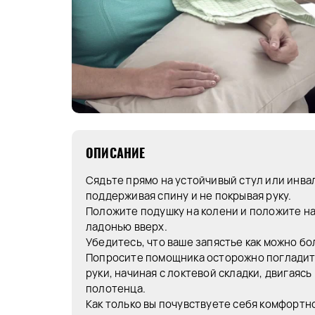
ОПИСАНИЕ
Сядьте прямо на устойчивый стул или инва
поддерживая спину и не покрывая руку.
Положите подушку на колени и положите н
ладонью вверх.
Убедитесь, что ваше запястье как можно бо
Попросите помощника осторожно погладит
руки, начиная с локтевой складки, двигаяс
полотенца.
Как только вы почувствуете себя комфортн