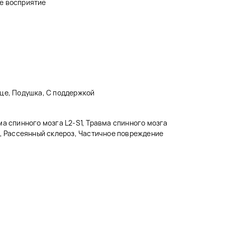
е восприятие
це, Подушка, С поддержкой
а спинного мозга L2-S1, Травма спинного мозга
6, Рассеянный склероз, Частичное повреждение