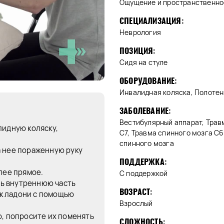
Ощущение и пространственно
СПЕЦИАЛИЗАЦИЯ:
Неврология
ПОЗИЦИЯ:
Сидя на стуле
ОБОРУДОВАНИЕ:
Инвалидная коляска, Полотен
ЗАБОЛЕВАНИЕ:
Вестибулярный аппарат, Травм
лидную коляску,
C7, Травма спинного мозга C
спинного мозга
а нее пораженную руку
ПОДДЕРЖКА:
лее прямое.
С поддержкой
ь внутреннюю часть
ВОЗРАСТ:
ь к ладони с помощью
Взрослый
о, попросите их поменять
СЛОЖНОСТЬ: