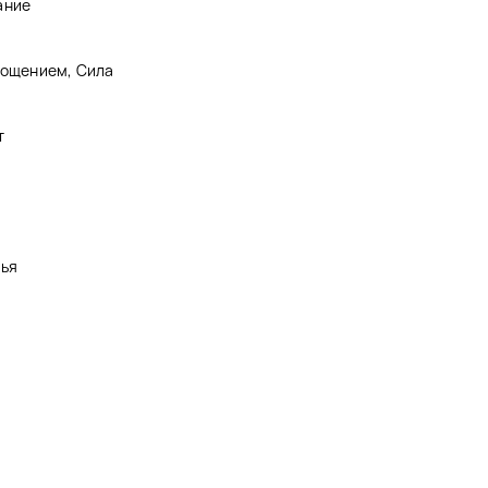
ание
гощением, Сила
т
мья