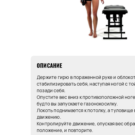
ОПИСАНИЕ
Держите гирю в пораженной руке и облокот
стабилизировать себя, наступая ногой с то
позади себя.
Опустите вес вниз к противоположной ноге 
будто вы запускаете газонокосилку.
Локоть поднимается к потолку, а туловище 
движению.
Контролируйте движение, опуская вес обра
положение, и повторите.