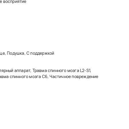
е восприятие
це, Подушка, С поддержкой
ярный аппарат, Травма спинного мозга L2-S1,
равма спинного мозга C6, Частичное повреждение