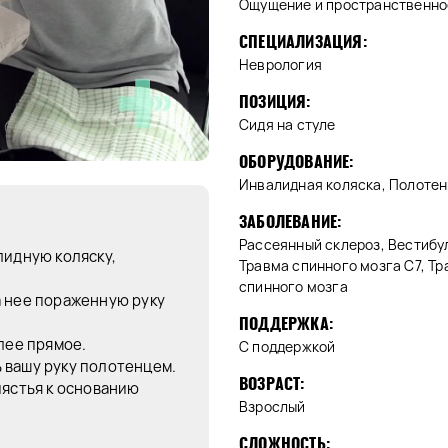
Ощущение и пространственно
СПЕЦИАЛИЗАЦИЯ:
Неврология
ПОЗИЦИЯ:
Сидя на стуле
ОБОРУДОВАНИЕ:
Инвалидная коляска, Полотен
ЗАБОЛЕВАНИЕ:
Рассеянный склероз, Вестибул
лидную коляску,
Травма спинного мозга C7, Т
спинного мозга
а нее пораженную руку
ПОДДЕРЖКА:
лее прямое.
С поддержкой
 вашу руку полотенцем.
ВОЗРАСТ:
пястья к основанию
Взрослый
СЛОЖНОСТЬ: