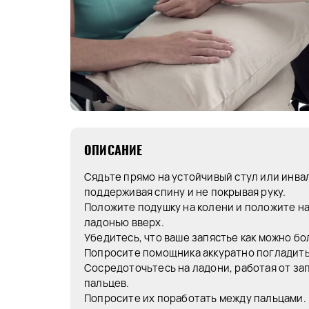
ОПИСАНИЕ
Сядьте прямо на устойчивый стул или инва
поддерживая спину и не покрывая руку.
Положите подушку на колени и положите н
ладонью вверх.
Убедитесь, что ваше запястье как можно бо
Попросите помощника аккуратно погладить
Сосредоточьтесь на ладони, работая от за
пальцев.
Попросите их поработать между пальцами.