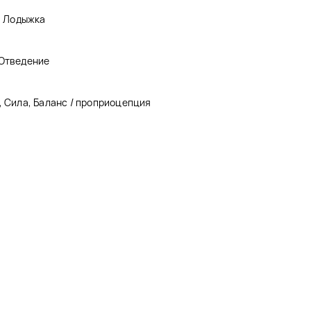
а, Лодыжка
 Отведение
, Сила, Баланс / проприоцепция