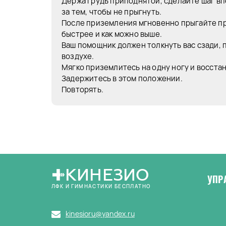
Держа грудь приподнятой, сделайте шаг вп
за тем, чтобы не прыгнуть.
После приземления мгновенно прыгайте пр
быстрее и как можно выше.
Ваш помощник должен толкнуть вас сзади, п
воздухе.
Мягко приземлитесь на одну ногу и восста
Задержитесь в этом положении.
Повторять.
КИНЕЗИО
УПР
ЛФК И ГИМНАСТИКИ БЕСПЛАТНО
kinesioru@yandex.ru