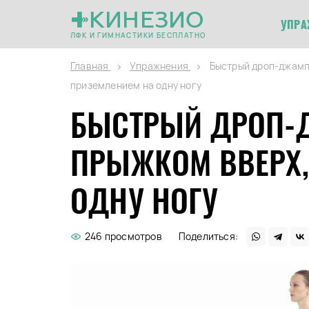
КИНЕЗИО
УПРА
ЛФК И ГИМНАСТИКИ БЕСПЛАТНО
Главная
Упражнения
Быстрый дроп-джамп 
приземлением на одну ногу
БЫСТРЫЙ ДРОП-Д
ПРЫЖКОМ ВВЕРХ,
ОДНУ НОГУ
246 просмотров
Поделиться: