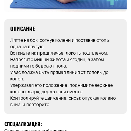
ОПИСАНИЕ
Лягте на бок, согнув колени и поставив стопы
одна на другую.
Встаньте на предплечье, локоть под плечом.
Напрягите мышцы живота и ягодиц, а затем
поднимите бедра от пола.
У вас должна быть прямая линия от головы до
колен.
Удерживая это положение, поднимите верхнее
колено вверх, держа ноги вместе.
Контролируйте движение, снова опуская колено
вниз, и повторите.
СПЕЦИАЛИЗАЦИЯ:
Опорно-двигательный аппарат