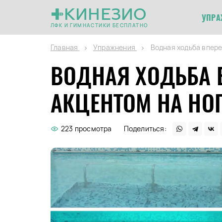
КИНЕЗИО
УПРА
ЛФК И ГИМНАСТИКИ БЕСПЛАТНО
Главная
Упражнения
Водная ходьба впере
ВОДНАЯ ХОДЬБА 
АКЦЕНТОМ НА НО
223 просмотра
Поделиться: