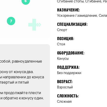
Сгибание стопы, Сгибание, Р
НАЗНАЧЕНИЕ:
Ускорение / замедление, Сила 
СПЕЦИАЛИЗАЦИЯ:
Спорт
ПОЗИЦИЯ:
Стоя
ОБОРУДОВАНИЕ:
Конусы
 собой, равноудаленные
ПОДДЕРЖКА:
рону от конуса два.
Без поддержки
ом направлении до конуса
ВОЗРАСТ:
етвертый и пятый
Взрослый
тем продолжайте плести
СЛОЖНОСТЬ:
 и обратно к конусу один.
Сложная