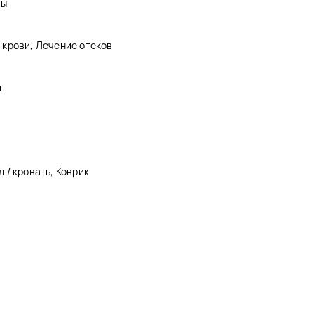
пы
крови, Лечение отеков
т
 / кровать, Коврик