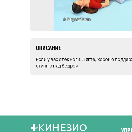
ОПИСАНИЕ
Если у вас отек ноги. Лягте, хорошо подде
ступню над бедром.
КИНЕЗИО
УПР