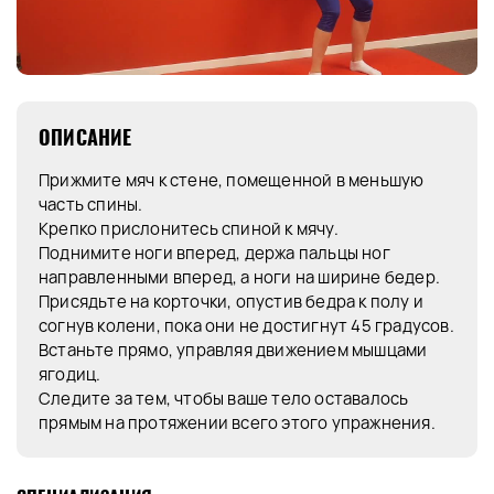
ОПИСАНИЕ
Прижмите мяч к стене, помещенной в меньшую
часть спины.
Крепко прислонитесь спиной к мячу.
Поднимите ноги вперед, держа пальцы ног
направленными вперед, а ноги на ширине бедер.
Присядьте на корточки, опустив бедра к полу и
согнув колени, пока они не достигнут 45 градусов.
Встаньте прямо, управляя движением мышцами
ягодиц.
Следите за тем, чтобы ваше тело оставалось
прямым на протяжении всего этого упражнения.