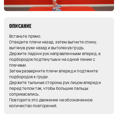
ОПИСАНИЕ
Встаньте прямо.
Отведите плечи назад, затем выгните спину,
вытянув руки назад и вытолкнув грудь.
Держите ладони рук направленными вперед, а
подбородок подтянутым и на одной линии с
плечами.
Затем разверните плечи вперед и подтяните
подбородок к груди.
Держите тыльные стороны рук лицом вперед и
перед телом так, чтобы большие пальцы
соприкасались.
Повторите это движение на обозначенное
количество повторений.