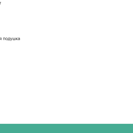
т
я подушка