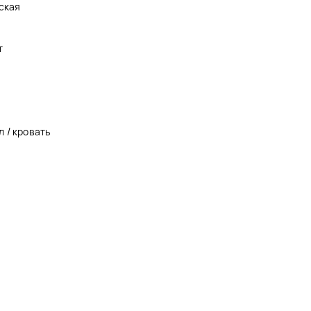
ская
т
 / кровать