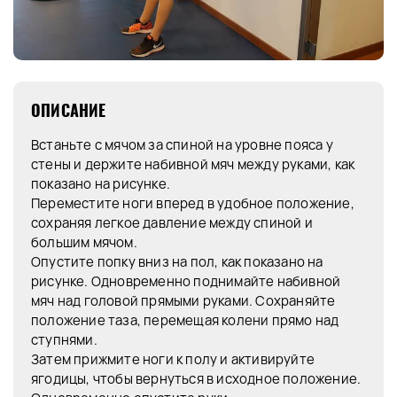
ОПИСАНИЕ
Встаньте с мячом за спиной на уровне пояса у
стены и держите набивной мяч между руками, как
показано на рисунке.
Переместите ноги вперед в удобное положение,
сохраняя легкое давление между спиной и
большим мячом.
Опустите попку вниз на пол, как показано на
рисунке. Одновременно поднимайте набивной
мяч над головой прямыми руками. Сохраняйте
положение таза, перемещая колени прямо над
ступнями.
Затем прижмите ноги к полу и активируйте
ягодицы, чтобы вернуться в исходное положение.