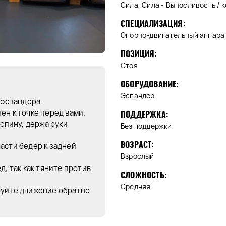
Сила, Сила - Выносливость / 
СПЕЦИАЛИЗАЦИЯ:
Опорно-двигательный аппара
ПОЗИЦИЯ:
Стоя
ОБОРУДОВАНИЕ:
Эспандер
 эспандера.
ен к точке перед вами.
ПОДДЕРЖКА:
 спину, держа руки
Без поддержки
ВОЗРАСТ:
асти бедер к задней
Взрослый
д, так как тяните против
СЛОЖНОСТЬ:
Средняя
руйте движение обратно