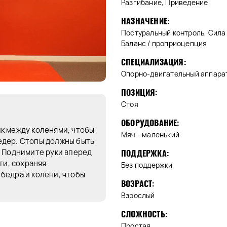
Разгибание, Приведение
НАЗНАЧЕНИЕ:
Постуральный контроль, Сила -
Баланс / проприоцепция
СПЕЦИАЛИЗАЦИЯ:
Опорно-двигательный аппарат
ПОЗИЦИЯ:
Стоя
ОБОРУДОВАНИЕ:
к между коленями, чтобы
Мяч - маленький
едер. Стопы должны быть
. Поднимите руки вперед
ПОДДЕРЖКА:
ти, сохраняя
Без поддержки
бедра и колени, чтобы
ВОЗРАСТ:
Взрослый
СЛОЖНОСТЬ:
Простая