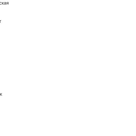
ская
т
к