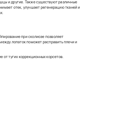
цы и другие. Также существуют различные
снимает отек, улучшает регенерацию тканей и
х.
ейпирование при сколиозе позволяет
 между лопаток поможет расправить плечи и
е от тугих коррекционных корсетов.