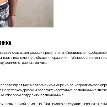
ЧНИКА
также показывает хорошие результаты. Специально подобранные
снизить воспаление в области поражения. Тейпирование копчик
нарушением строения копчика.
 сопровождает нас в современном мире из-за неправильного об
ься с остеохондрозом и облегчить состояние позвоночника явля
ным способом поддержки позвоночника.
ть незаменимой помощью. Они помогают улучшить кровоток, сниз