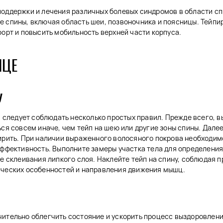
поддержки и лечения различных болевых синдромов в области сп
е спины, включая область шеи, позвоночника и поясницы. Тейпи
форт и повысить мобильность верхней части корпуса.
ИЦЕ
У
у, следует соблюдать несколько простых правил. Прежде всего, 
ся совсем иначе, чем тейп на шею или другие зоны спины. Далее
жирить. При наличии выраженного волосяного покрова необходим
эффективность. Выполните замеры участка тела для определения
е склеивания липкого слоя. Наклейте тейп на спину, соблюдая п
ических особенностей и направления движения мышц.
чительно облегчить состояние и ускорить процесс выздоровлени