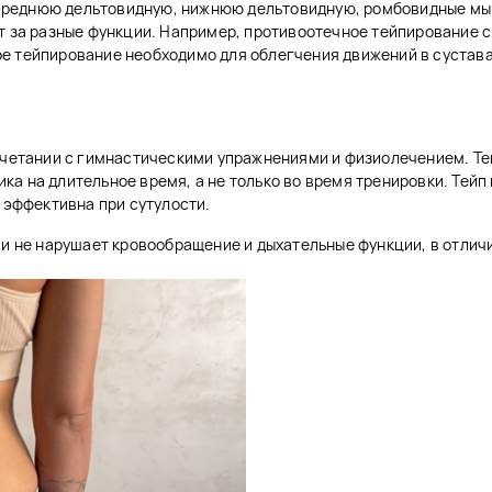
реднюю дельтовидную, нижнюю дельтовидную, ромбовидные мыш
т за разные функции. Например, противоотечное тейпирование 
е тейпирование необходимо для облегчения движений в сустава
сочетании с гимнастическими упражнениями и физиолечением. Т
а на длительное время, а не только во время тренировки. Тейп
т эффективна при сутулости.
 и не нарушает кровообращение и дыхательные функции, в отличи