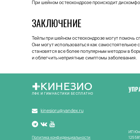
При шейном остеохондрозе происходит дискомфор
ЗАКЛЮЧЕНИЕ
Тейпы при шейном остеохондрозе могут помочь с
Они могут использоваться как самостоятельное с
становятся все более популярным методом в борь
и облегчить неприятные симптомы заболевания.
КИНЕЗИО
УПР
ЛФК И ГИМНАСТИКИ БЕСПЛАТНО
kinesioru@yandex.ru
ИП Юн
Политика конфиденциальности
125581