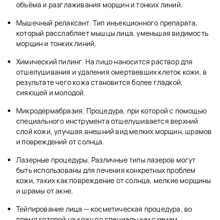
объёма и разглаживания морщин и тонких линий.
Мышечный релаксант. Тип инъекционного препарата,
который расслабляет мышцы лица, уменьшая видимость
морщин и тонких линий.
Химический пилинг. На лицо наносится раствор для
отшелушивания и удаления омертвевших клеток кожи, в
результате чего кожа становится более гладкой,
сияющей и молодой.
Микродермабразия. Процедура, при которой с помощью
специального инструмента отшелушивается верхний
слой кожи, улучшая внешний вид мелких морщин, шрамов
и повреждений от солнца.
Лазерные процедуры. Различные типы лазеров могут
быть использованы для лечения конкретных проблем
кожи, таких как повреждение от солнца, мелкие морщины
и шрамы от акне.
Тейпирование лица — косметическая процедура, во
время которой на кожу по специальным схемам