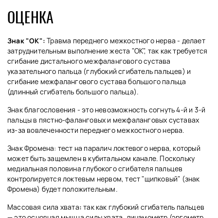
ОЦЕНКА
Знак "ОК":
Травма переднего межкостного нерва - делает
затруднительным выполнение жеста "ОК", так как требуется
сгибание дистального межфалангового сустава
указательного пальца (глубокий сгибатель пальцев) и
сгибание межфалангового сустава большого пальца
(длинный сгибатель большого пальца).
Знак благословения - это невозможность согнуть 4-й и 3-й
пальцы в пястно-фаланговых и межфаланговых суставах
из-за вовлеченности переднего межкостного нерва.
Знак Фромена: тест на паралич локтевого нерва, который
может быть защемлен в кубитальном канале. Поскольку
медиальная половина глубокого сгибателя пальцев
контролируется локтевым нервом, тест "щипковый" (знак
Фромена) будет положительным.
Массовая сила хвата
:
так как глубокий сгибатель пальцев
— это основная мышца силы хвата, динамометр (эргометр