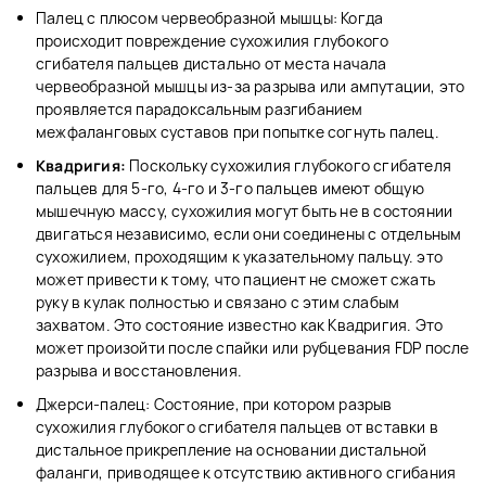
Палец с плюсом червеобразной мышцы: Когда
происходит повреждение сухожилия глубокого
сгибателя пальцев дистально от места начала
червеобразной мышцы из-за разрыва или ампутации, это
проявляется парадоксальным разгибанием
межфаланговых суставов при попытке согнуть палец.
Квадригия:
Поскольку сухожилия глубокого сгибателя
пальцев для 5-го, 4-го и 3-го пальцев имеют общую
мышечную массу, сухожилия могут быть не в состоянии
двигаться независимо, если они соединены с отдельным
сухожилием, проходящим к указательному пальцу. это
может привести к тому, что пациент не сможет сжать
руку в кулак полностью и связано с этим слабым
захватом. Это состояние известно как Квадригия. Это
может произойти после спайки или рубцевания FDP после
разрыва и восстановления.
Джерси-палец: Состояние, при котором разрыв
сухожилия глубокого сгибателя пальцев от вставки в
дистальное прикрепление на основании дистальной
фаланги, приводящее к отсутствию активного сгибания