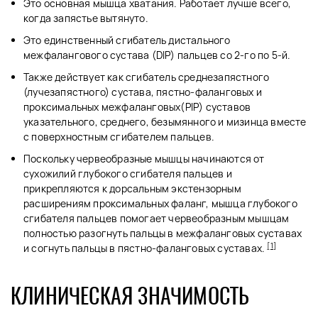
Это основная мышца хватания. Работает лучше всего,
когда запястье вытянуто.
Это единственный сгибатель дистального
межфалангового сустава (DIP) пальцев со 2-го по 5-й.
Также действует как сгибатель среднезапястного
(лучезапястного) сустава, пястно-фаланговых и
проксимальных межфаланговых(PIP) суставов
указательного, среднего, безымянного и мизинца вместе
с поверхностным сгибателем пальцев.
Поскольку червеобразные мышцы начинаются от
сухожилий глубокого сгибателя пальцев и
прикрепляются к дорсальным экстензорным
расширениям проксимальных фаланг, мышца глубокого
сгибателя пальцев помогает червеобразным мышцам
полностью разогнуть пальцы в межфаланговых суставах
[1]
и согнуть пальцы в пястно-фаланговых суставах.
КЛИНИЧЕСКАЯ ЗНАЧИМОСТЬ