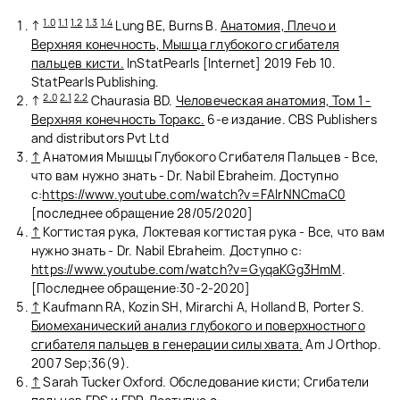
1.0
1.1
1.2
1.3
1.4
↑
Lung BE, Burns B.
Анатомия, Плечо и
Верхняя конечность, Мышца глубокого сгибателя
пальцев кисти.
InStatPearls [Internet] 2019 Feb 10.
StatPearls Publishing.
2.0
2.1
2.2
↑
Chaurasia BD.
Человеческая анатомия, Том 1 -
Верхняя конечность Торакс.
6-е издание. CBS Publishers
and distributors Pvt Ltd
↑
Анатомия Мышцы Глубокого Сгибателя Пальцев - Все,
что вам нужно знать - Dr. Nabil Ebraheim. Доступно
с:
https://www.youtube.com/watch?v=FAlrNNCmaC0
[последнее обращение 28/05/2020]
↑
Когтистая рука, Локтевая когтистая рука - Все, что вам
нужно знать - Dr. Nabil Ebraheim. Доступно с:
https://www.youtube.com/watch?v=GyqaKGg3HmM
.
[Последнее обращение:30-2-2020]
↑
Kaufmann RA, Kozin SH, Mirarchi A, Holland B, Porter S.
Биомеханический анализ глубокого и поверхностного
сгибателя пальцев в генерации силы хвата.
Am J Orthop.
2007 Sep;36(9).
↑
Sarah Tucker Oxford. Обследование кисти; Сгибатели