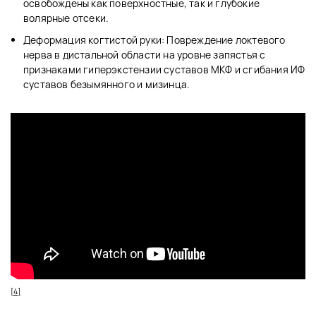
освобождены как поверхностные, так и глубокие
волярные отсеки.
Деформация когтистой руки: Повреждение локтевого
нерва в дистальной области на уровне запястья с
признаками гиперэкстензии суставов МКФ и сгибания ИФ
суставов безымянного и мизинца.
[4]