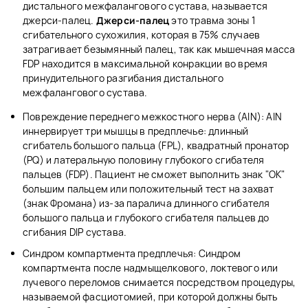
дистального межфалангового сустава, называется
джерси-палец.
Джерси-палец
это травма зоны 1
сгибательного сухожилия, которая в 75% случаев
затрагивает безымянный палец, так как мышечная масса
FDP находится в максимальной конракции во время
принудительного разгибания дистального
межфалангового сустава.
Повреждение переднего межкостного нерва (AIN): AIN
иннервирует три мышцы в предплечье: длинный
сгибатель большого пальца (FPL), квадратный пронатор
(PQ) и латеральную половину глубокого сгибателя
пальцев (FDP). Пациент не сможет выполнить знак "ОК"
большим пальцем или положительный тест на захват
(знак Фромана) из-за паралича длинного сгибателя
большого пальца и глубокого сгибателя пальцев до
сгибания DIP сустава.
Синдром компартмента предплечья: Синдром
компартмента после надмыщелкового, локтевого или
лучевого переломов снимается посредством процедуры,
называемой фасциотомией, при которой должны быть