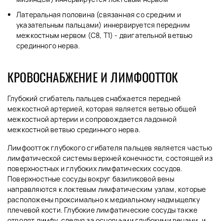
Латеральная половина (связанная со средним и
указательным пальцами) иннервируется передним
межкостным нервом (C8, T1) - двигательной ветвью
срединного нерва.
КРОВОСНАБЖЕНИЕ И ЛИМФООТТОК
Глубокий сгибатель пальцев снабжается передней
межкостной артерией, которая является ветвью общей
межкостной артерии и сопровождается ладонной
межкостной ветвью срединного нерва.
Лимфоотток глубокого сгибателя пальцев является частью
лимфатической системы верхней конечности, состоящей из
поверхностных и глубоких лимфатических сосудов.
Поверхностные сосуды вокруг базиликовой вены
направляются к локтевым лимфатическим узлам, которые
расположены проксимально к медиальному надмыщелку
плечевой кости. Глубокие лимфатические сосуды также
отводят лимфу, следуя за основными глубокими венами, и