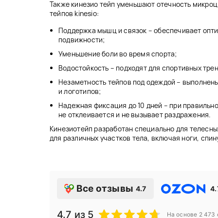
Также кинезио тейп уменьшают отечность микро
тейпов kinesio:
Поддержка мышц и связок – обеспечивает опт
подвижности;
Уменьшение боли во время спорта;
Водостойкость – подходят для спортивных трен
Незаметность тейпов под одеждой – выполнены
и логотипов;
Надежная фиксация до 10 дней – при правильн
не отклеивается и не вызывает раздражения.
Кинезиотейп разработан специально для телесны
для различных участков тела, включая ноги, спину
Все отзывы
4.7
4.
4.7
из 5
На основе
2 473