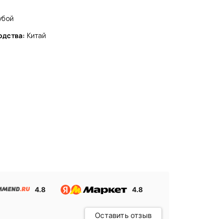
убой
одства:
Китай
4.8
4.8
Оставить отзыв