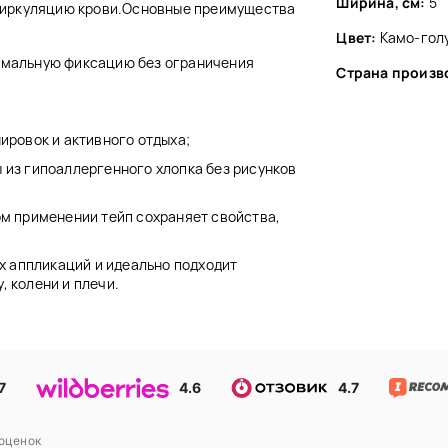
Ширина, см:
5
циркуляцию крови.Основные преимущества
Цвет:
Камо-гол
имальную фиксацию без ограничения
Страна произв
ировок и активного отдыха;
 из гипоаллергенного хлопка без рисунков
ом применении тейп сохраняет свойства,
х аппликаций и идеально подходит
, колени и плечи.
7
4.6
4.7
оценок