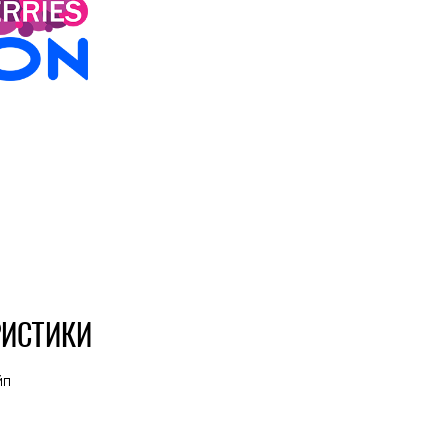
РИСТИКИ
йп