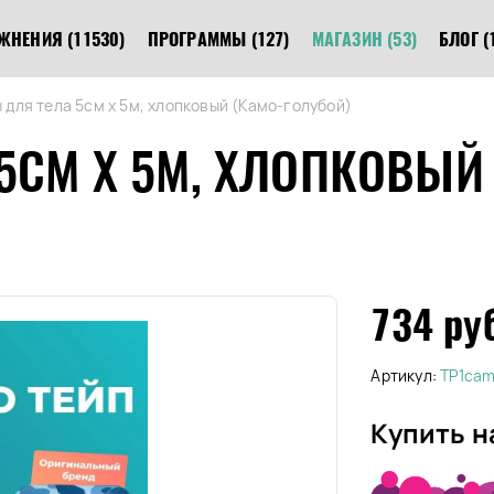
ЖНЕНИЯ
(11530)
ПРОГРАММЫ
(127)
МАГАЗИН
(53)
БЛОГ
(
 для тела 5см х 5м, хлопковый (Камо-голубой)
 5СМ Х 5М, ХЛОПКОВЫЙ
734 ру
Артикул:
TP1cam
Купить н