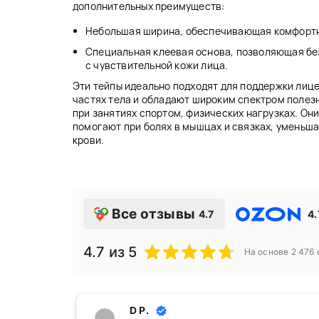
дополнительных преимуществ:
Небольшая ширина, обеспечивающая комфортно
Специальная клеевая основа, позволяющая бе
с чувствительной кожи лица.
Эти тейпы идеально подходят для поддержки лице
частях тела и обладают широким спектром полез
при занятиях спортом, физических нагрузках. Он
помогают при болях в мышцах и связках, уменьш
крови.
Все отзывы
4.7
4.
4.7
из 5
На основе
2 476
D P.