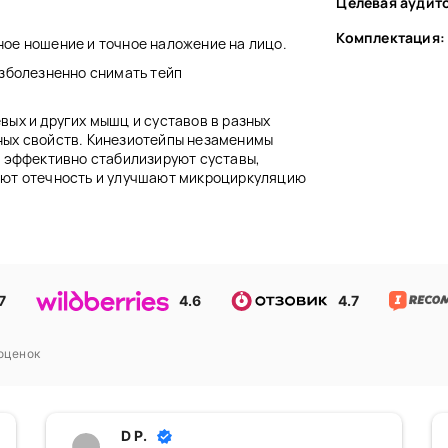
Целевая аудит
Комплектация:
е ношение и точное наложение на лицо.
зболезненно снимать тейп
вых и других мышц и суставов в разных
ных свойств. Кинезиотейпы незаменимы
и эффективно стабилизируют суставы,
ают отечность и улучшают микроциркуляцию
7
4.6
4.7
оценок
D P.