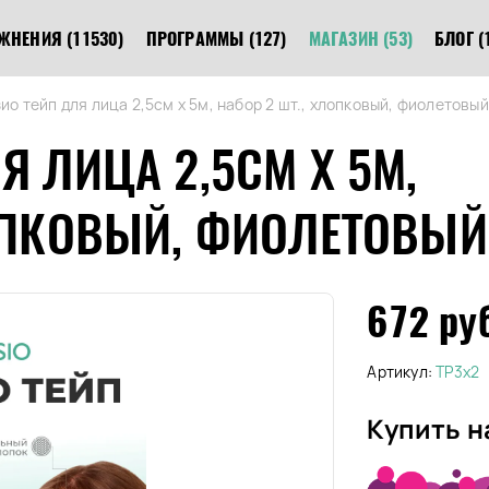
ЖНЕНИЯ
(11530)
ПРОГРАММЫ
(127)
МАГАЗИН
(53)
БЛОГ
(
ио тейп для лица 2,5см х 5м, набор 2 шт., хлопковый, фиолетовый
Я ЛИЦА 2,5СМ Х 5М,
ЛОПКОВЫЙ, ФИОЛЕТОВЫЙ
672 ру
Артикул:
TP3x2
Купить н