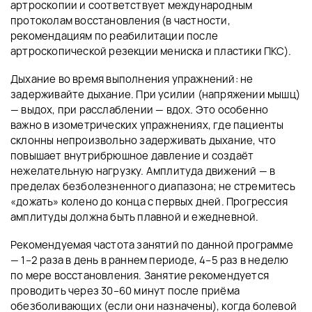
артроскопии и соответствует международным
протоколам восстановления (в частности,
рекомендациям по реабилитации после
артроскопической резекции мениска и пластики ПКС).
Дыхание во время выполнения упражнений: не
задерживайте дыхание. При усилии (напряжении мышц)
— выдох, при расслаблении — вдох. Это особенно
важно в изометрических упражнениях, где пациенты
склонны непроизвольно задерживать дыхание, что
повышает внутрибрюшное давление и создаёт
нежелательную нагрузку. Амплитуда движений — в
пределах безболезненного диапазона; не стремитесь
«дожать» колено до конца с первых дней. Прогрессия
амплитуды должна быть плавной и ежедневной.
Рекомендуемая частота занятий по данной программе
— 1–2 раза в день в раннем периоде, 4–5 раз в неделю
по мере восстановления. Занятие рекомендуется
проводить через 30–60 минут после приёма
обезболивающих (если они назначены), когда болевой