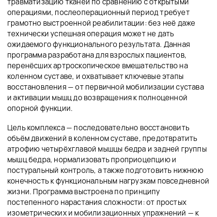
травматизацию тканей по сравнению с открытыми
операциями, послеоперационный период требует
грамотно выстроенной реабилитации: без неё даже
технически успешная операция может не дать
ожидаемого функционального результата. Данная
программа разработана для взрослых пациентов,
перенёсших артроскопическое вмешательство на
коленном суставе, и охватывает ключевые этапы
восстановления — от первичной мобилизации сустава
и активации мышц до возвращения к полноценной
опорной функции.
Цель комплекса — последовательно восстановить
объём движений в коленном суставе, предотвратить
атрофию четырёхглавой мышцы бедра и задней группы
мышц бедра, нормализовать проприоцепцию и
постуральный контроль, а также подготовить нижнюю
конечность к функциональным нагрузкам повседневной
жизни. Программа выстроена по принципу
постепенного нарастания сложности: от простых
изометрических и мобилизационных упражнений — к