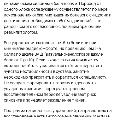
динамическим силовым и балансовым. Переход от
одного блока к следующему осуществляется по мере
исчезновения отёка, уменьшения болевого синдрома и
достижения необходимого объёма движений — не
ранее, чем это согласовано с лечащим врачом или
реабилитологом.
Все упражнения выполняются без боли или при
минимальном дискомфорте, не превышающем 3–4
балла по шкале ВАШ (визуально-аналоговой шкале
боли от 0 до 10). Если в ходе занятия появляется
выраженная боль, усиливается отёк или нарастает
чувство нестабильности в суставе, занятие
необходимо прекратить и обратиться к специалисту.
Не следует форсировать нагрузку и «догонять»
упущенные занятия: перегрузка в раннем
восстановительном периоде увеличивает риск
синовита и замедляет заживление тканей.
Программа начинается с упражнений, направленных на
восстановление активного объёма движений (AROM) и